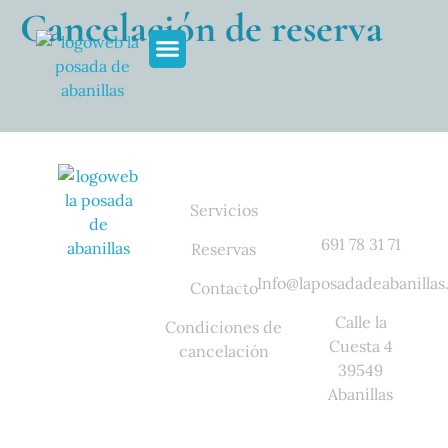
Cancelación de reserva
Acceso Rápido
Contacto
Servicios
691 78 31 71
Reservas
Info@laposadadeabanillas
Contacto
Calle la
Condiciones de
Cuesta 4
cancelación
39549
Abanillas